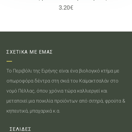
3.20
€
ΣΧΕΤΙΚΑ ΜΕ ΕΜΑΣ
Το Περιβόλι της Ειρήνης είναι ένα βιολογικό κτήμα με
οπωροφόρα δέντρα στη σκιά του Καϊμακτσαλάν στο
νομό Πέλλας, όπου χρόνια τώρα καλλιεργεί και
μεταποιεί μια ποικιλία προϊόντων από σιτηρά, φρούτα &
κηπευτικά, μπαχαρικά κ.α.
ΣΕΛΙΔΕΣ