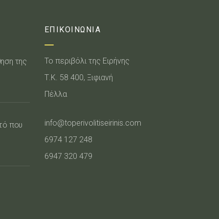
ΕΠΙΚΟΙΝΩΝΙΑ
Το περιβόλι της Ειρήνης
θηση της
Τ.Κ. 58 400, Ξιφιανή
Πέλλα
info@toperivolitiseirinis.com
υτό που
6974 127 248
6947 320 479