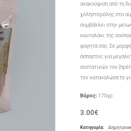
ανακούφιση από τη δυ
χοληστερόλης στο αίμ
συμβάλλει στην μείω
κουταλάκι της σούπας
φαγητά σας. Σε μορφή
άσπαστος για μεγαλύ
συστατικών του (πρέπ
τον καταναλώσετε γι
Βάρος:
170γρ.
3.00
€
Κατηγορία:
Δημητρια