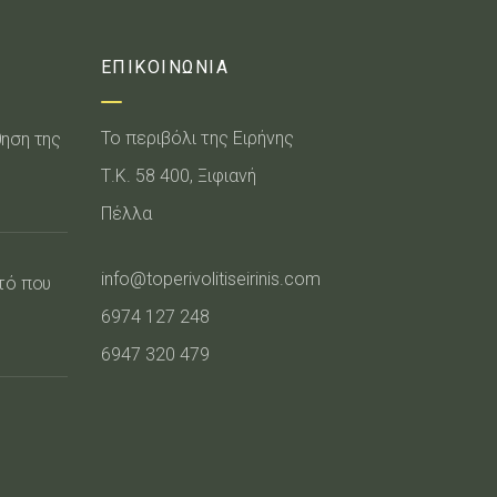
ΕΠΙΚΟΙΝΩΝΙΑ
Το περιβόλι της Ειρήνης
θηση της
Τ.Κ. 58 400, Ξιφιανή
Πέλλα
info@toperivolitiseirinis.com
υτό που
6974 127 248
6947 320 479