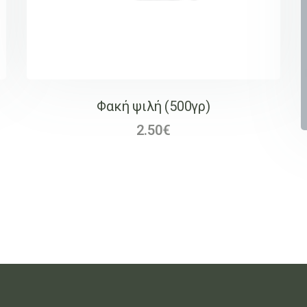
Φακή ψιλή (500γρ)
2.50
€