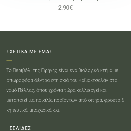
2.90
€
ΣΧΕΤΙΚΑ ΜΕ ΕΜΑΣ
Το Περιβόλι της Ειρήνης είναι ένα βιολογικό κτήμα με
οπωροφόρα δέντρα στη σκιά του Καϊμακτσαλάν στο
νομό Πέλλας, όπου χρόνια τώρα καλλιεργεί και
μεταποιεί μια ποικιλία προϊόντων από σιτηρά, φρούτα &
κηπευτικά, μπαχαρικά κ.α.
ΣΕΛΙΔΕΣ