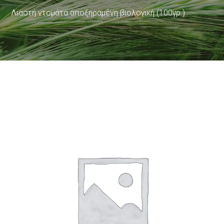
Λιαστή ντομάτα αποξηραμένη βιολογική (100γρ.)