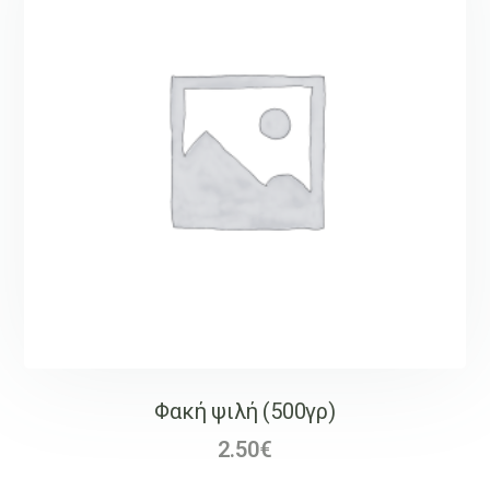
Φακή ψιλή (500γρ)
2.50
€