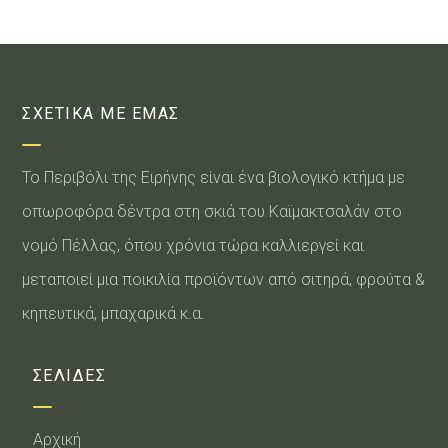
ΣΧΕΤΙΚΑ ΜΕ ΕΜΑΣ
Το Περιβόλι της Ειρήνης είναι ένα βιολογικό κτήμα με
οπωροφόρα δέντρα στη σκιά του Καϊμακτσαλάν στο
νομό Πέλλας, όπου χρόνια τώρα καλλιεργεί και
μεταποιεί μια ποικιλία προϊόντων από σιτηρά, φρούτα &
κηπευτικά, μπαχαρικά κ.α.
ΣΕΛΙΔΕΣ
Αρχική