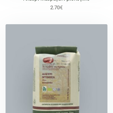
2.70
€